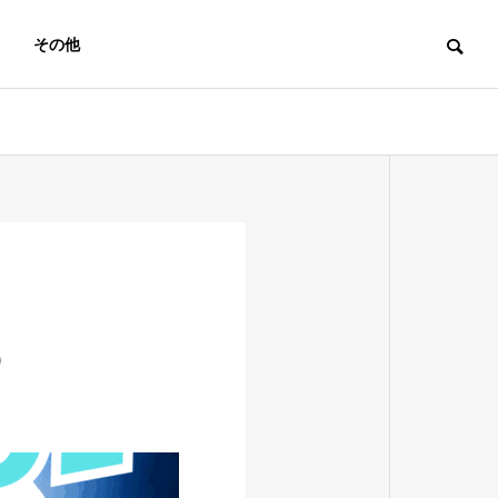
その他
）